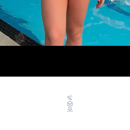
Visualização rápida
Categorias
Contato
Maiôs
+55
(48) 9969
Sunkinis
falecomblueberrysports@g
Sungas
Rua Etiene Starwiaski, Or
Óculos
Trajes
Toucas
Equipamentos
Mochilas