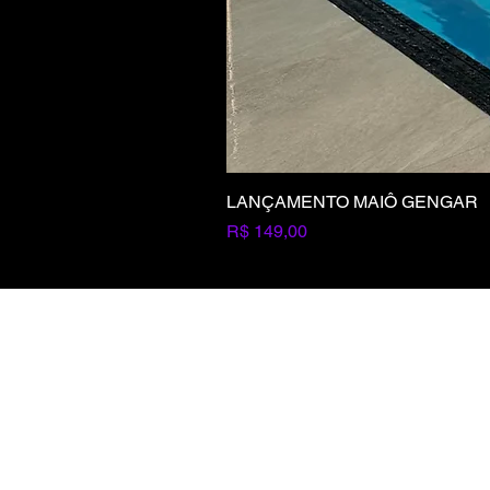
LANÇAMENTO MAIÔ GENGAR
Preço
R$ 149,00
Seja um revendedor
Entre em contato com a gente
Pagamento