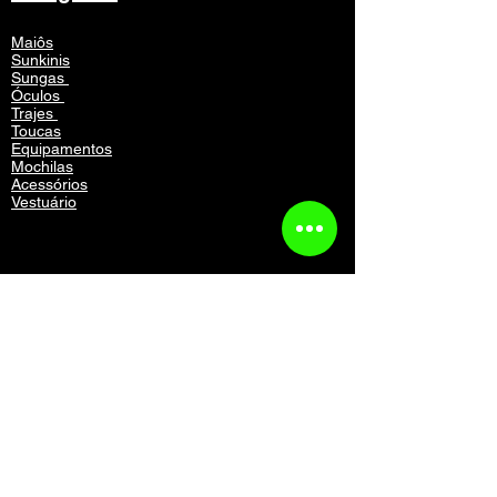
Maiôs
Sunkinis
Sungas
Óculos
Trajes
Toucas
Equipamentos
Mochilas
Acessórios
Vestuário
Contato