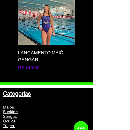
LANÇAMENTO MAIÔ
LANÇAMENTO MAIÔ
GENGAR
SQUIRTLE
Preço
Preço
R$ 149,00
R$ 149,00
Categorias
Maiôs
Sunkinis
Sungas
Óculos
Trajes