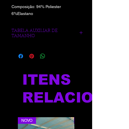
Composição: 94% Poliester
6%Elastano
TABELA AUXILIAR DE
TAMANHO
https://www.blueberrysports.com.br/tab
ela-auxliar-de-medidas
ITENS
RELACIONAD
NOVO
NOVO