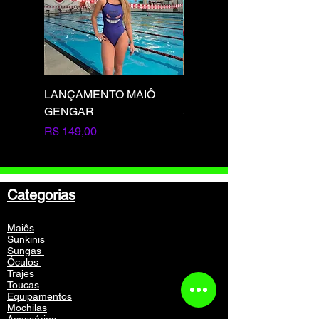
LANÇAMENTO MAIÔ
LANÇAMENTO MAIÔ
GENGAR
SQUIRTLE
Preço
Preço
R$ 149,00
R$ 149,00
Categorias
Maiôs
Sunkinis
Sungas
Óculos
Trajes
Toucas
Equipamentos
Mochilas
Acessórios