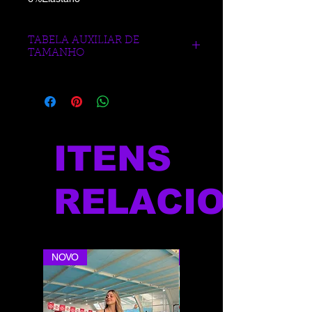
TABELA AUXILIAR DE
TAMANHO
https://www.blueberrysports.com.br/tab
ela-auxliar-de-medidas
ITENS
RELACIONAD
NOVO
NOVO