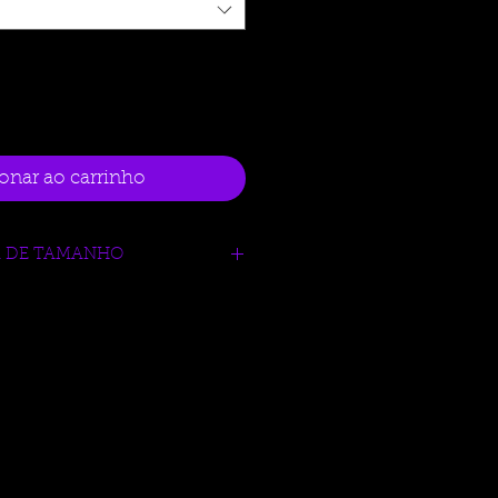
onar ao carrinho
R DE TAMANHO
ysports.com.br/tabela-auxliar-de-