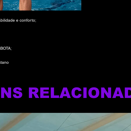
ilidade e conforto;
SBOTA;
stano
ENS RELACIONA