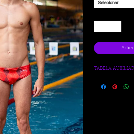
Selecionar
Quantidade
*
Adici
TABELA AUXILIA
https://www.blueberr
medidas