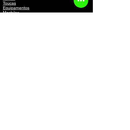
Toucas
Equipamentos
Mochilas
Acessórios
Vestuário
Contato
Atendimento
Contato
Política de Compras