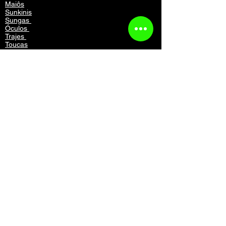
Maiôs
Sunkinis
Sungas
Óculos
Trajes
Toucas
Equipamentos
Mochilas
Acessórios
Vestuário
Contato