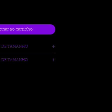
onar ao carrinho
R DE TAMANHO
ysports.com.br/tabela-auxliar-de-
R DE TAMANHO
ysports.com.br/tabela-auxliar-de-