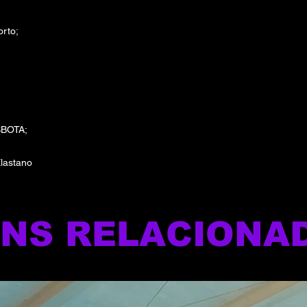
orto;
SBOTA;
lastano
ENS RELACIONA