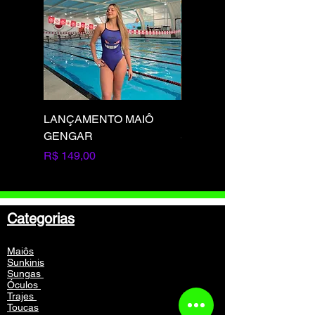
LANÇAMENTO MAIÔ
LANÇAMENTO MAIÔ
GENGAR
SQUIRTLE
Preço
Preço
R$ 149,00
R$ 149,00
Categorias
Maiôs
Sunkinis
Sungas
Óculos
Trajes
Toucas