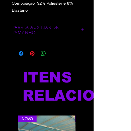
Composição 92% Poliéster e 8%
Elastano
TABELA AUXILIAR DE
TAMANHO
https://www.blueberrysports.com.br/tab
ela-auxliar-de-medidas
ITENS
RELACIONAD
NOVO
NOVO