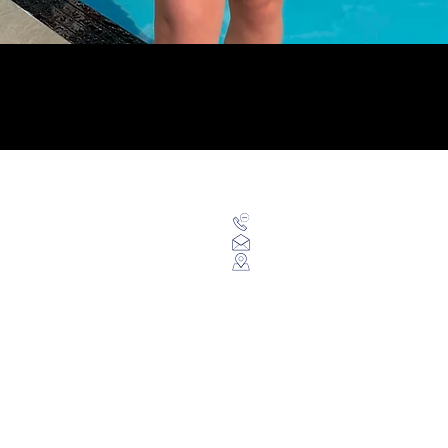
Visualização rápida
Categorias
Contato
Maiôs
+55
(48) 9969
Sunkinis
falecomblueberrysports@g
Sungas
Rua Etiene Starwiaski, Or
Óculos
Trajes
Toucas
Equipamentos
Mochilas
Acessórios
Vestuário
Acompanhe