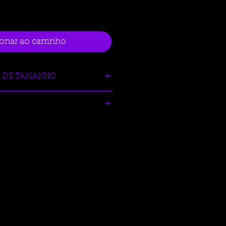
onar ao carrinho
R DE TAMANHO
ysports.com.br/tabela-auxliar-de-
STE P