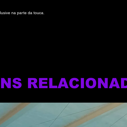
lusive na parte da touca.
ENS RELACIONA