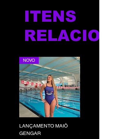
ITENS
RELACIONAD
NOVO
NOVO
LANÇAMENTO MAIÔ
LANÇAMENTO MAIÔ
GENGAR
SQUIRTLE