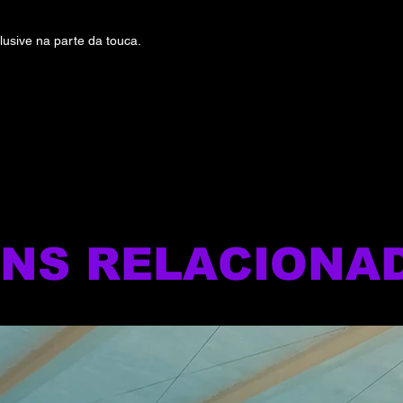
lusive na parte da touca.
ENS RELACIONA