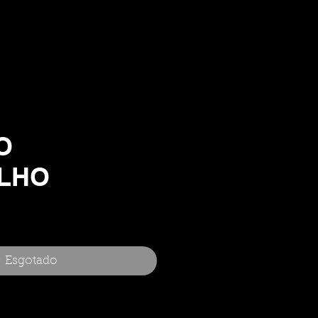
O
LHO
Esgotado