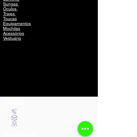
Sungas
Óculos
Trajes
Toucas
Equipamentos
Mochilas
Acessórios
Vestuário
Contato
Atendimento