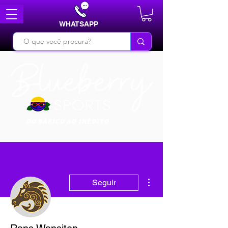
WHATSAPP
DO BÁSICO AO INÉDITO
Mais ações
Seguir