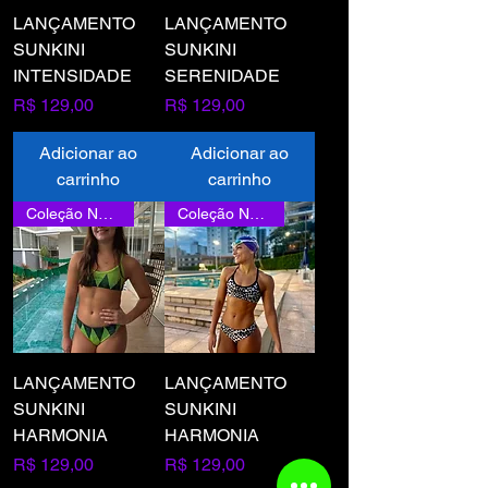
LANÇAMENTO
LANÇAMENTO
SUNKINI
SUNKINI
INTENSIDADE
SERENIDADE
Preço
Preço
R$ 129,00
R$ 129,00
Adicionar ao
Adicionar ao
carrinho
carrinho
Coleção Nova
Coleção Nova
LANÇAMENTO
LANÇAMENTO
SUNKINI
SUNKINI
HARMONIA
HARMONIA
Preço
Preço
R$ 129,00
R$ 129,00