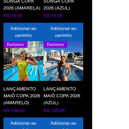
SUNGA COPA
SUNGA COPA
2026 (AMARELA)
2026 (AZUL)
Preço
Preço
R$ 79,00
R$ 79,00
Adicionar ao
Adicionar ao
carrinho
carrinho
Exclusivo
Exclusivo
LANÇAMENTO
LANÇAMENTO
MAIÔ COPA 2026
MAIÔ COPA 2026
(AMARELO)
(AZUL)
Preço
Preço
R$ 139,00
R$ 139,00
Adicionar ao
Adicionar ao