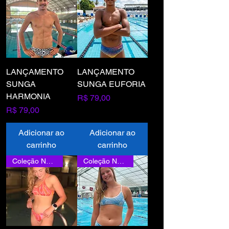
LANÇAMENTO
LANÇAMENTO
SUNGA
SUNGA EUFORIA
HARMONIA
Preço
R$ 79,00
Preço
R$ 79,00
Adicionar ao
Adicionar ao
carrinho
carrinho
Coleção Nova
Coleção Nova