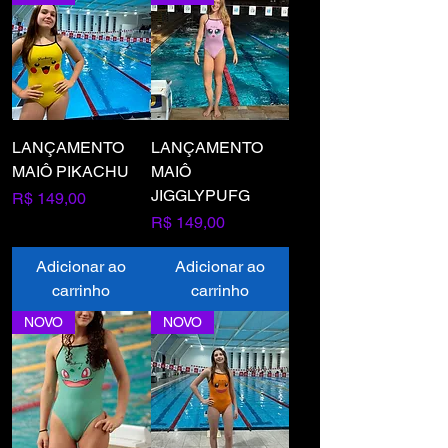
LANÇAMENTO
LANÇAMENTO
MAIÔ PIKACHU
MAIÔ
JIGGLYPUFG
Preço
R$ 149,00
Preço
R$ 149,00
Adicionar ao
Adicionar ao
carrinho
carrinho
NOVO
NOVO