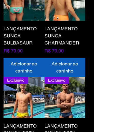
LANÇAMENTO
LANÇAMENTO
SUNGA
SUNGA
BULBASAUR
CHARMANDER
Preço
Preço
R$ 79,00
R$ 79,00
Adicionar ao
Adicionar ao
carrinho
carrinho
Exclusivo
Exclusivo
LANÇAMENTO
LANÇAMENTO