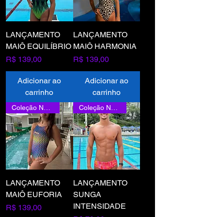
LANÇAMENTO
LANÇAMENTO
MAIÔ EQUILÍBRIO
MAIÔ HARMONIA
Preço
Preço
R$ 139,00
R$ 139,00
Adicionar ao
Adicionar ao
carrinho
carrinho
Coleção Nova
Coleção Nova
LANÇAMENTO
LANÇAMENTO
MAIÔ EUFORIA
SUNGA
INTENSIDADE
Preço
R$ 139,00