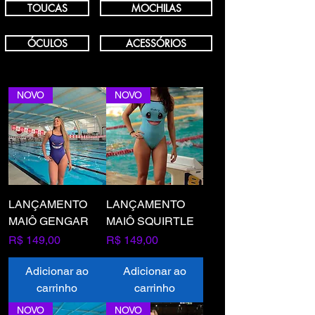
TOUCAS
MOCHILAS
ÓCULOS
ACESSÓRIOS
NOVO
NOVO
LANÇAMENTO
LANÇAMENTO
MAIÔ GENGAR
MAIÔ SQUIRTLE
Preço
Preço
R$ 149,00
R$ 149,00
Adicionar ao
Adicionar ao
carrinho
carrinho
NOVO
NOVO