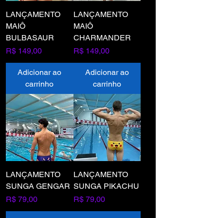
LANÇAMENTO
LANÇAMENTO
MAIÔ
MAIÔ
BULBASAUR
CHARMANDER
Preço
Preço
R$ 149,00
R$ 149,00
Adicionar ao
Adicionar ao
carrinho
carrinho
LANÇAMENTO
LANÇAMENTO
SUNGA GENGAR
SUNGA PIKACHU
Preço
Preço
R$ 79,00
R$ 79,00