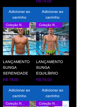
Preço
R$ 79,00
Adicionar ao
Adicionar ao
carrinho
carrinho
Coleção Nova
Coleção Nova
LANÇAMENTO
LANÇAMENTO
SUNGA
SUNGA
SERENIDADE
EQUILÍBRIO
Preço
Preço
R$ 79,00
R$ 79,00
Adicionar ao
Adicionar ao
carrinho
carrinho
Coleção Nova
Coleção Nova