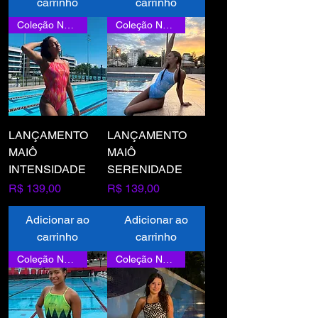
carrinho
carrinho
Coleção Nova
Coleção Nova
LANÇAMENTO
LANÇAMENTO
MAIÔ
MAIÔ
INTENSIDADE
SERENIDADE
Preço
Preço
R$ 139,00
R$ 139,00
Adicionar ao
Adicionar ao
carrinho
carrinho
Coleção Nova
Coleção Nova