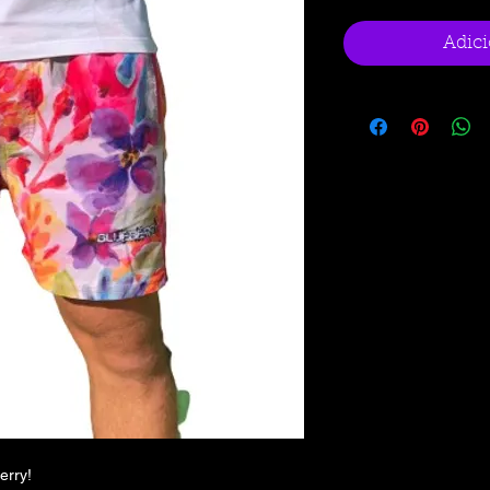
Adici
erry!