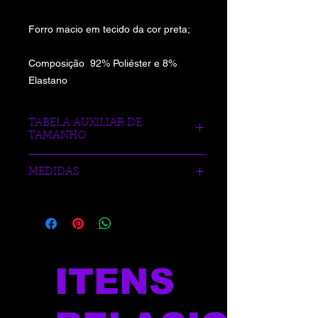
Forro macio em tecido da cor preta;
Composição 92% Poliéster e 8%
Elastano
TABELA AUXILIAR DE
TAMANHO
https://www.blueberrysports.com.br/tab
MEDIDAS
ela-auxliar-de-medidas
NOSSA MODELO VESTE P
ITENS