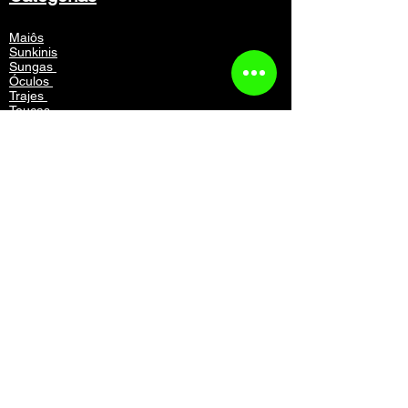
Maiôs
Sunkinis
Sungas
Óculos
Trajes
Toucas
Equipamentos
Mochilas
Acessórios
Vestuário
Contato