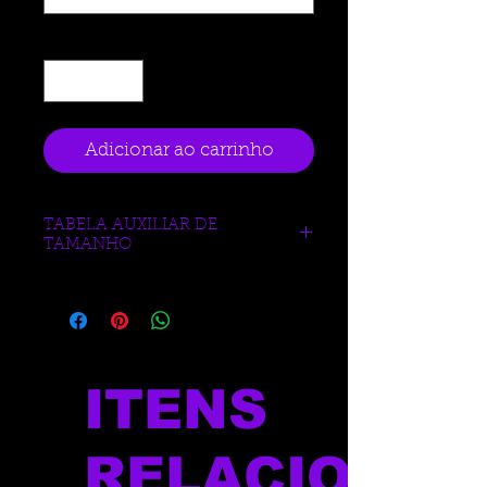
Quantidade
*
Adicionar ao carrinho
TABELA AUXILIAR DE
TAMANHO
https://www.blueberrysports.com.br/tab
ela-auxliar-de-medidas
ITENS
RELACIONAD