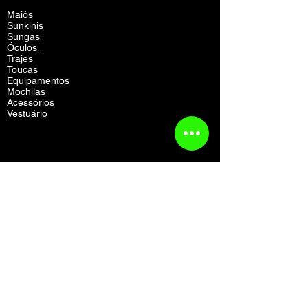
Maiôs
Sunkinis
Sungas
Óculos
Trajes
Toucas
Equipamentos
Mochilas
Acessórios
Vestuário
Contato