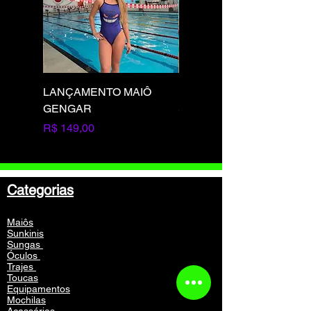
LANÇAMENTO MAIÔ
LANÇAMENTO MAIÔ
GENGAR
SQUIRTLE
Preço
Preço
R$ 149,00
R$ 149,00
Categorias
Maiôs
Sunkinis
Sungas
Óculos
Trajes
Toucas
Equipamentos
Mochilas
Acessórios