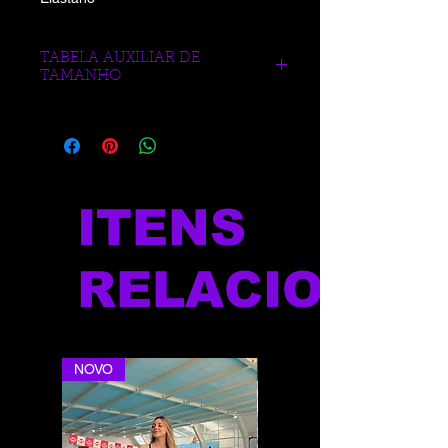
TABELA AUXILIAR DE
TAMANHO
https://www.blueberrysports.com.br/tab
ela-auxliar-de-medidas
ITENS
RELACIONAD
NOVO
NOVO