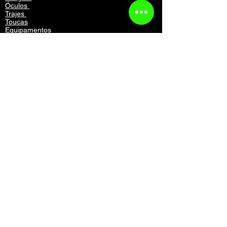
Óculos
Trajes
Toucas
Equipamentos
Mochilas
Acessórios
Vestuário
Contato
Atendimento