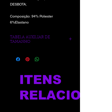
DESBOTA;
Composição: 94% Poliester
6%Elastano
TABELA AUXILIAR DE
TAMANHO
https://www.blueberrysports.com.br/tab
ela-auxliar-de-medidas
ITENS
RELACIONAD