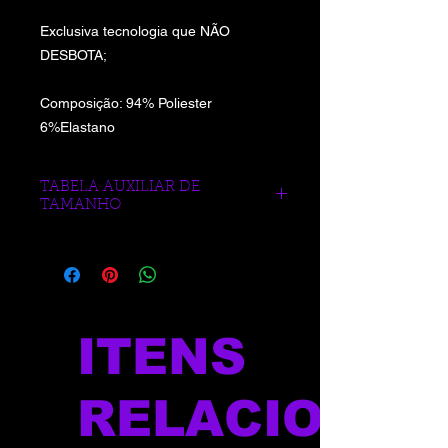
Exclusiva tecnologia que NÃO
DESBOTA;
Composição: 94% Poliester
6%Elastano
TABELA AUXILIAR DE
TAMANHO
https://www.blueberrysports.com.br/tab
ela-auxliar-de-medidas
ITENS
RELACIONAD