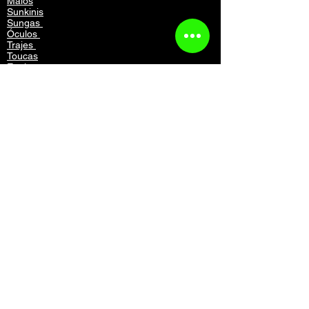
Maiôs
Sunkinis
Sungas
Óculos
Trajes
Toucas
Equipamentos
Mochilas
Acessórios
Vestuário
Contato