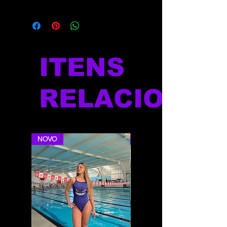
https://www.blueberrysports.com.br/tab
ela-auxliar-de-medidas
ITENS
RELACIONAD
NOVO
NOVO