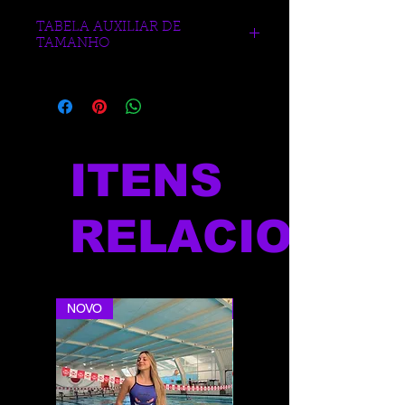
TABELA AUXILIAR DE
TAMANHO
https://www.blueberrysports.com.br/tab
ela-auxliar-de-medidas
ITENS
RELACIONAD
NOVO
NOVO