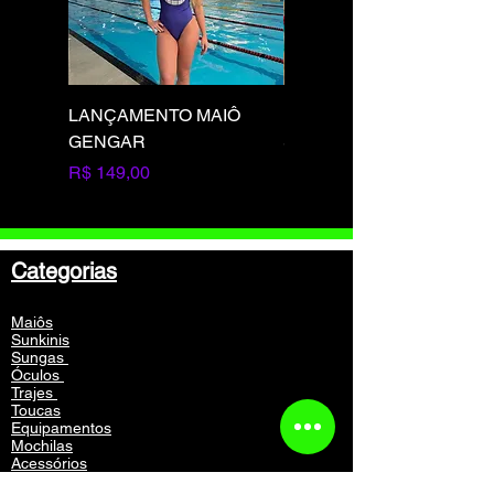
LANÇAMENTO MAIÔ
LANÇAMENTO MAIÔ
GENGAR
SQUIRTLE
Preço
Preço
R$ 149,00
R$ 149,00
Categorias
Maiôs
Sunkinis
Sungas
Óculos
Trajes
Toucas
Equipamentos
Mochilas
Acessórios
Vestuário