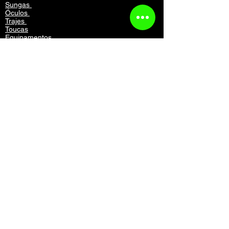
Sungas
Óculos
Trajes
Toucas
Equipamentos
Mochilas
Acessórios
Vestuário
Contato
Atendimento