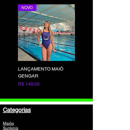
NOVO
NOVO
LANÇAMENTO MAIÔ
LANÇAMENTO MAIÔ
GENGAR
SQUIRTLE
Preço
Preço
R$ 149,00
R$ 149,00
Categorias
Maiôs
Sunkinis