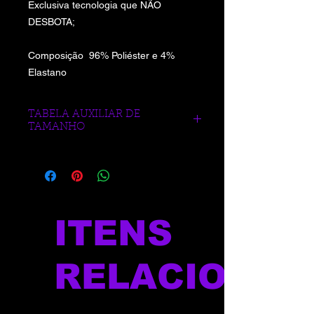
Exclusiva tecnologia que NÃO
DESBOTA;
Composição 96% Poliéster e 4%
Elastano
TABELA AUXILIAR DE
TAMANHO
https://www.blueberrysports.com.br/tab
ela-auxliar-de-medidas
ITENS
RELACIONAD