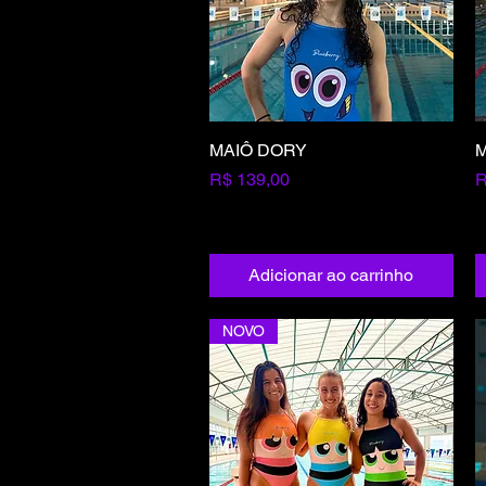
MAIÔ DORY
Visualização rápida
M
Preço
P
R$ 139,00
R
Adicionar ao carrinho
NOVO