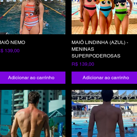
AIÔ NEMO
Visualização rápida
MAIÔ LINDINHA (AZUL) -
Visualização rápida
MENINAS
reço
$ 139,00
SUPERPODEROSAS
Preço
R$ 139,00
Adicionar ao carrinho
Adicionar ao carrinho