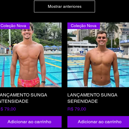
Mostrar anteriores
Coleção Nova
Coleção Nova
LANÇAMENTO SUNGA
Visualização rápida
LANÇAMENTO SUNGA
Visualização rápida
NTENSIDADE
SERENIDADE
reço
Preço
$ 79,00
R$ 79,00
Adicionar ao carrinho
Adicionar ao carrinho