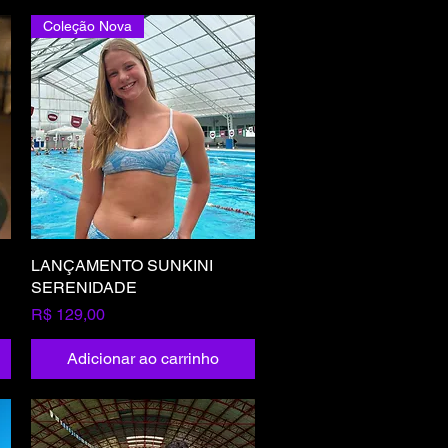
Coleção Nova
LANÇAMENTO SUNKINI
Visualização rápida
SERENIDADE
Preço
R$ 129,00
Adicionar ao carrinho