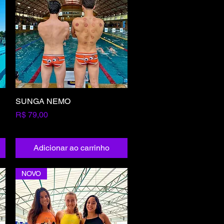
SUNGA NEMO
Visualização rápida
Preço
R$ 79,00
Adicionar ao carrinho
NOVO