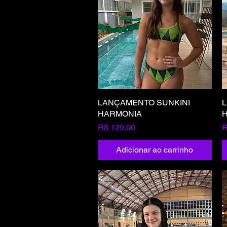
LANÇAMENTO SUNKINI
Visualização rápida
L
HARMONIA
Preço
P
R$ 129,00
R
Adicionar ao carrinho