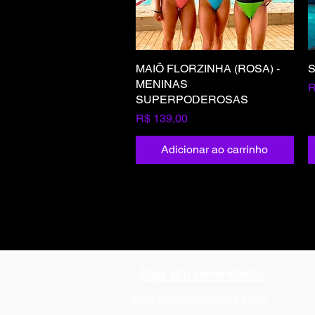
MAIÔ FLORZINHA (ROSA) -
Visualização rápida
S
MENINAS
P
R
SUPERPODEROSAS
Preço
R$ 139,00
Adicionar ao carrinho
Seja um revendedor
Entre em contato com a gente