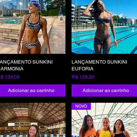
ANÇAMENTO SUNKINI
Visualização rápida
LANÇAMENTO SUNKINI
Visualização rápida
HARMONIA
EUFORIA
reço
Preço
$ 129,00
R$ 129,00
Adicionar ao carrinho
Adicionar ao carrinho
NOVO