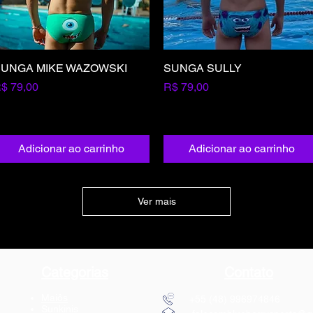
UNGA MIKE WAZOWSKI
Visualização rápida
SUNGA SULLY
Visualização rápida
reço
Preço
$ 79,00
R$ 79,00
Adicionar ao carrinho
Adicionar ao carrinho
Ver mais
Categorias
Contato
Maiôs
+55
(48) 9969
Sunkinis