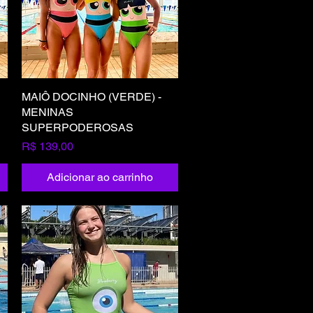
MAIÔ DOCINHO (VERDE) -
Visualização rápida
MENINAS
SUPERPODEROSAS
Preço
R$ 139,00
Adicionar ao carrinho