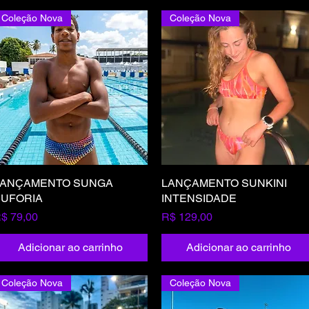
Coleção Nova
Coleção Nova
LANÇAMENTO SUNGA
Visualização rápida
LANÇAMENTO SUNKINI
Visualização rápida
UFORIA
INTENSIDADE
reço
Preço
$ 79,00
R$ 129,00
Adicionar ao carrinho
Adicionar ao carrinho
Coleção Nova
Coleção Nova