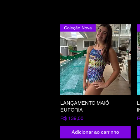
Coleção Nova
LANÇAMENTO MAIÔ
Visualização rápida
EUFORIA
I
Preço
P
R$ 139,00
R
Adicionar ao carrinho