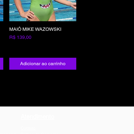
MAIÔ MIKE WAZOWSKI
Visualização rápida
Preço
R$ 139,00
Adicionar ao carrinho
Atendimento
74846
Contato