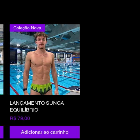
Coleção Nova
LANÇAMENTO SUNGA
Visualização rápida
EQUILÍBRIO
Preço
R$ 79,00
Adicionar ao carrinho