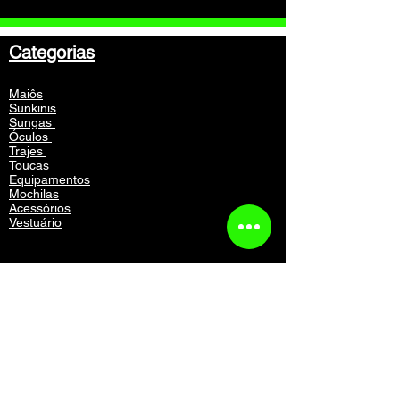
Categorias
Maiôs
Sunkinis
Sungas
Óculos
Trajes
Toucas
Equipamentos
Mochilas
Acessórios
Vestuário