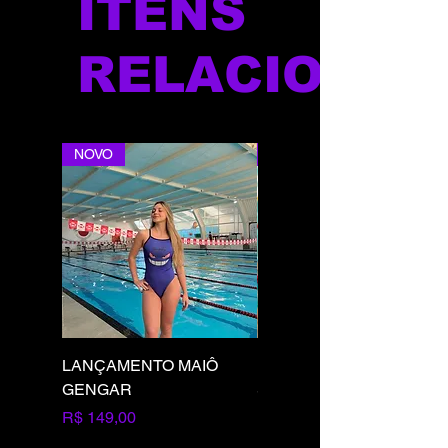
ITENS
RELACIONAD
NOVO
NOVO
LANÇAMENTO MAIÔ
LANÇAMENTO MAIÔ
GENGAR
SQUIRTLE
Preço
Preço
R$ 149,00
R$ 149,00