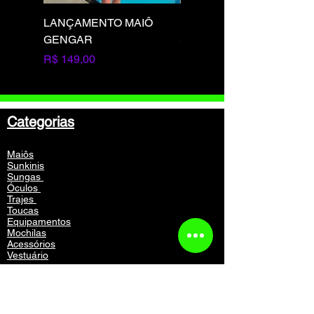
LANÇAMENTO MAIÔ
LANÇAMENTO MAIÔ
GENGAR
SQUIRTLE
Preço
Preço
R$ 149,00
R$ 149,00
Categorias
Maiôs
Sunkinis
Sungas
Óculos
Trajes
Toucas
Equipamentos
Mochilas
Acessórios
Vestuário