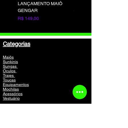
LANÇAMENTO MAIÔ
LANÇAMENTO MAIÔ
GENGAR
SQUIRTLE
Preço
Preço
R$ 149,00
R$ 149,00
Categorias
Maiôs
Sunkinis
Sungas
Óculos
Trajes
Toucas
Equipamentos
Mochilas
Acessórios
Vestuário