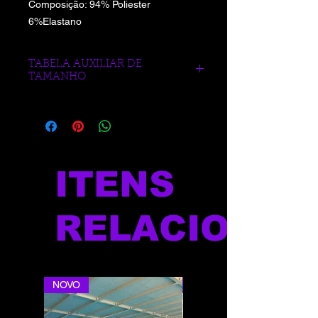
Composição: 94% Poliester
6%Elastano
TABELA AUXILIAR DE
TAMANHO
https://www.blueberrysports.com.br/tab
ela-auxliar-de-medidas
ITENS
RELACIONAD
NOVO
NOVO