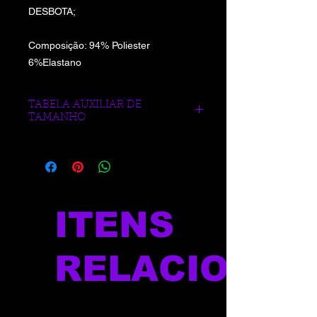
DESBOTA;
Composição: 94% Poliester
6%Elastano
TABELA AUXILIAR DE
TAMANHO
https://www.blueberrysports.com.br/tab
ela-auxliar-de-medidas
ITENS
RELACIONAD