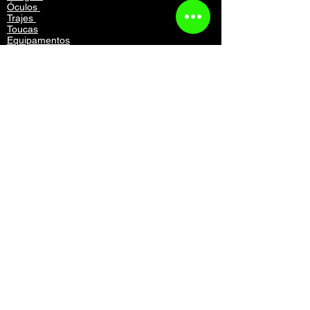
Óculos
Trajes
Toucas
Equipamentos
Mochilas
Acessórios
Vestuário
Contato
Atendimento