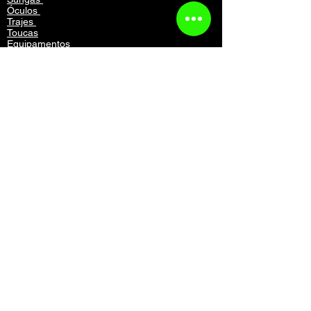
Óculos
Trajes
Toucas
Equipamentos
Mochilas
Acessórios
Vestuário
Contato
Atendimento