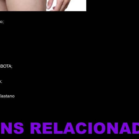
o;
SBOTA;
a;
lastano
ENS RELACIONA