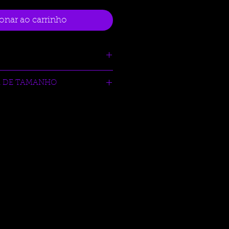
onar ao carrinho
STE P:
R DE TAMANHO
ysports.com.br/tabela-auxliar-de-