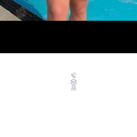
Visualização rápida
Categorias
Contato
Maiôs
+55
(48) 9969
Sunkinis
falecomblueberrysports@g
Sungas
Rua Etiene Starwiaski, Or
Óculos
Trajes
Toucas
Equipamentos
Mochilas
Acessórios
Vestuário
Acompanhe