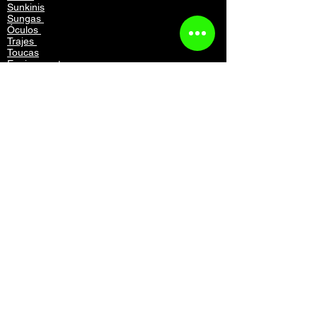
Sunkinis
Sungas
Óculos
Trajes
Toucas
Equipamentos
Mochilas
Acessórios
Vestuário
Contato